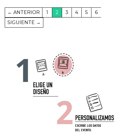
←
1
2
3
4
5
6
→