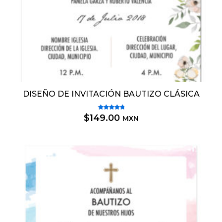
DISEÑO DE INVITACIÓN BAUTIZO CLÁSICA
Valorado
$
149.00
MXN
5.00
con
de 5