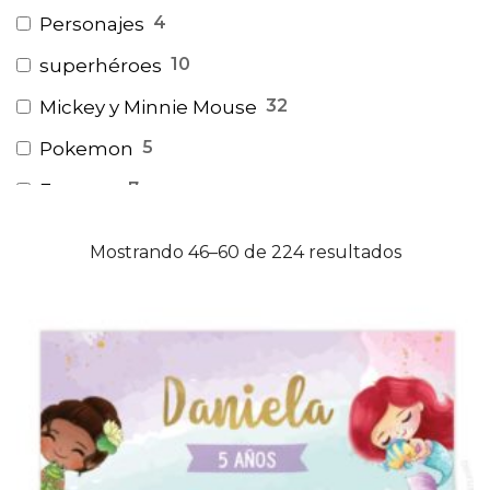
4
Personajes
10
superhéroes
32
Mickey y Minnie Mouse
5
Pokemon
7
Encanto
11
Bely y Beto
Mostrando 46–60 de 224 resultados
3
Coco
3
Baby Shark
2
Gallinita Pintadita
1
Plim Plim
2
Peppa Pig
4
Masha y El Oso