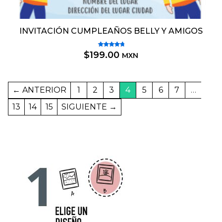
INVITACIÓN CUMPLEAÑOS BELLY Y AMIGOS
Valorado
$
199.00
MXN
5.00
con
de 5
←
1
2
3
4
5
6
7
…
13
14
15
→