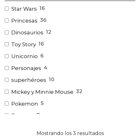
16
Star Wars
36
Princesas
12
Dinosaurios
16
Toy Story
6
Unicornio
4
Personajes
10
superhéroes
32
Mickey y Minnie Mouse
5
Pokemon
7
Encanto
11
Bely y Beto
Mostrando los 3 resultados
3
Coco