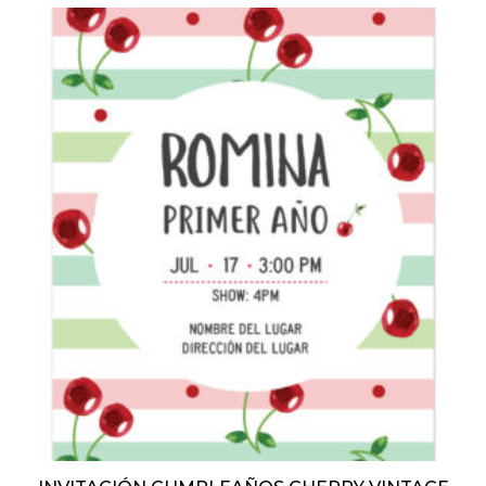
3
Baby Shark
2
Gallinita Pintadita
1
Plim Plim
2
Peppa Pig
4
Masha y El Oso
1
El Principito
5
Nubes, Globos y Arcoiris
3
Circo
3
Frutas
2
Monsters Inc
5
Marios Bros