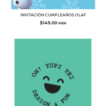
3
Marios Bros
INVITACIÓN CUMPLEAÑOS OLAF
10
La Sirenita
$
149.00
MXN
2
Barbie
9
Bluey