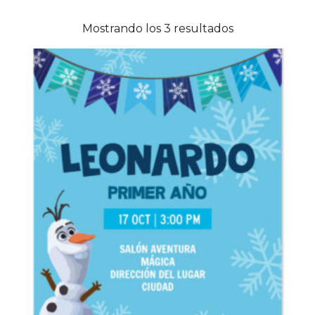
6
Bely y Beto
Mostrando los 3 resultados
2
Coco
2
Baby Shark
2
Gallinita Pintadita
1
Plim Plim
1
Peppa Pig
2
Masha y El Oso
1
El Principito
3
Nubes, Globos y Arcoiris
2
Circo
1
Frutas
1
Monsters Inc