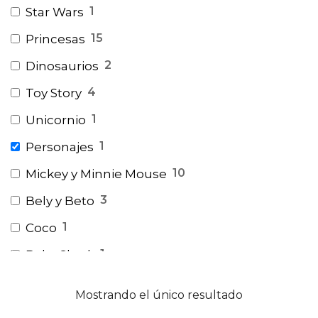
1
Star Wars
15
Princesas
2
Dinosaurios
4
Toy Story
1
Unicornio
1
Personajes
10
Mickey y Minnie Mouse
3
Bely y Beto
1
Coco
1
Baby Shark
1
Peppa Pig
Mostrando el único resultado
2
Masha y El Oso