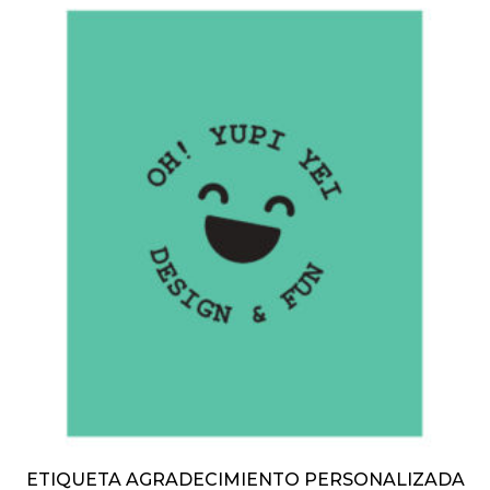
2
Nubes, Globos y Arcoiris
1
Circo
2
Frutas
1
Monsters Inc
7
La Sirenita
ETIQUETA AGRADECIMIENTO PERSONALIZADA