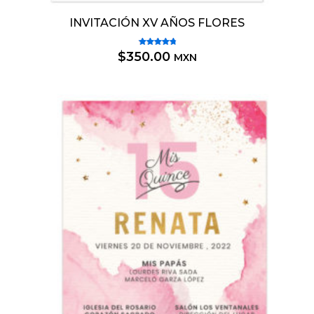
INVITACIÓN XV AÑOS FLORES
Valorado
$
350.00
MXN
5.00
con
de 5