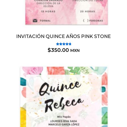
INVITACIÓN QUINCE AÑOS PINK STONE
Valorado
$
350.00
MXN
4.00
con
de 5