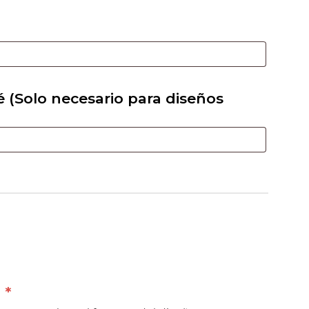
é (Solo necesario para diseños
o
*