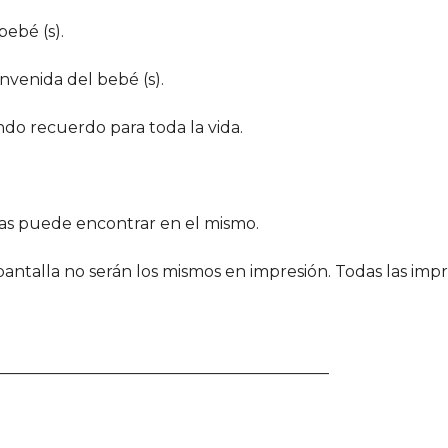
bebé (s).
nvenida del bebé (s).
indo recuerdo para toda la vida.
s las puede encontrar en el mismo.
ntalla no serán los mismos en impresión. Todas las impre
__________________________________________