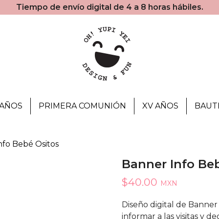
Tiempo de envío digital de 4 a 8 horas hábiles.
AÑOS
PRIMERA COMUNIÓN
XV AÑOS
BAUT
nfo Bebé Ositos
Banner Info Be
$
40.00
MXN
Diseño digital de Banner
informar a las visitas y de