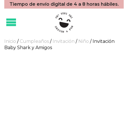
Tiempo de envío digital de 4 a 8 horas hábiles.
Inicio
/
Cumpleaños
/
Invitación
/
Niño
/ Invitación
Baby Shark y Amigos