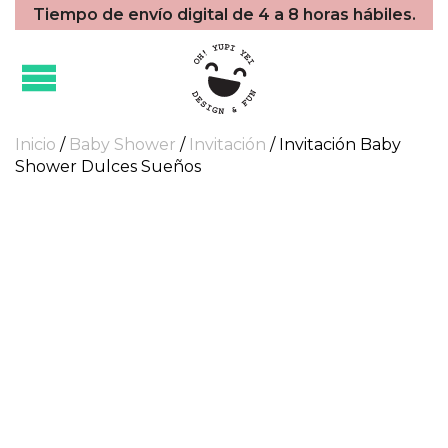
Tiempo de envío digital de 4 a 8 horas hábiles.
Inicio
/
Baby Shower
/
Invitación
/ Invitación Baby
Shower Dulces Sueños