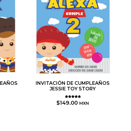
LEAÑOS
INVITACIÓN DE CUMPLEAÑOS
JESSIE TOY STORY
Valorado
$
149.00
MXN
5.00
con
de 5