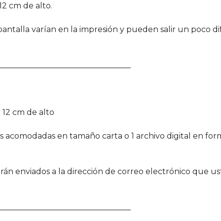
12 cm de alto.
ntalla varían en la impresión y pueden salir un poco dif
__________________________________
 12 cm de alto
nes acomodadas en tamaño carta o 1 archivo digital en f
serán enviados a la dirección de correo electrónico que
__________________________________