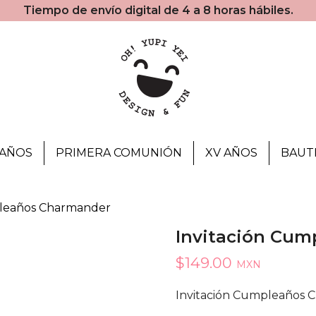
Tiempo de envío digital de 4 a 8 horas hábiles.
AÑOS
PRIMERA COMUNIÓN
XV AÑOS
BAUT
pleaños Charmander
Invitación Cu
$
149.00
MXN
Invitación Cumpleaños C