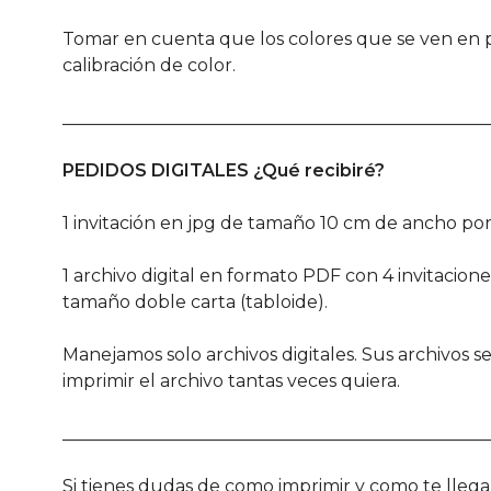
Tomar en cuenta que los colores que se ven en pa
calibración de color.
________________________________________________
PEDIDOS DIGITALES ¿Qué recibiré?
1 invitación en jpg de tamaño 10 cm de ancho por
1 archivo digital en formato PDF con 4 invitacio
tamaño doble carta (tabloide).
Manejamos solo archivos digitales. Sus archivos 
imprimir el archivo tantas veces quiera.
________________________________________________
Si tienes dudas de como imprimir y como te lle