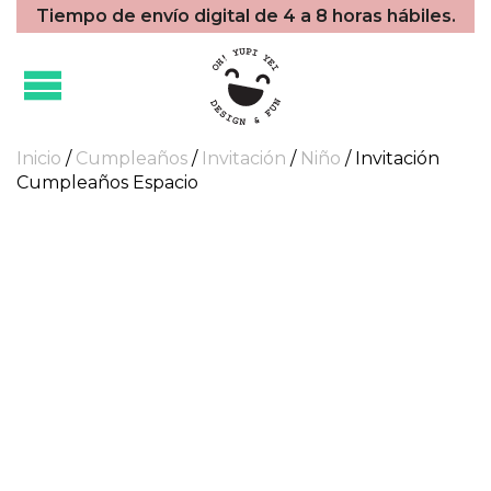
Tiempo de envío digital de 4 a 8 horas hábiles.
Inicio
/
Cumpleaños
/
Invitación
/
Niño
/ Invitación
Cumpleaños Espacio