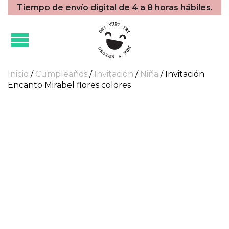
Tiempo de envío digital de 4 a 8 horas hábiles.
Inicio
/
Cumpleaños
/
Invitación
/
Niña
/ Invitación
Encanto Mirabel flores colores