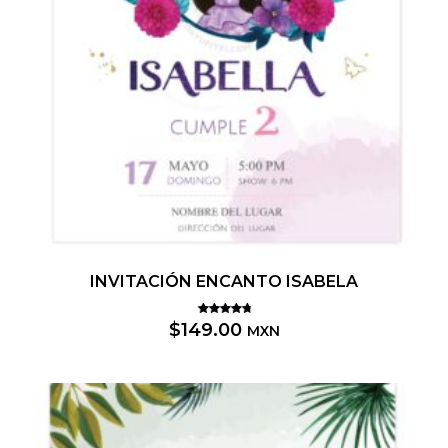
INVITACIÓN ENCANTO ISABELA
Valorado
$
149.00
MXN
5.00
con
de 5