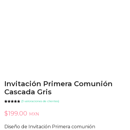
Invitación Primera Comunión
Cascada Gris
(
3
valoraciones de clientes)
Valorado con
3
5.00
de 5
$
199.00
en base a
MXN
valoraciones
de clientes
Diseño de Invitación Primera comunión