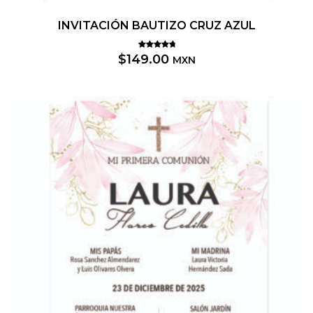
INVITACIÓN BAUTIZO CRUZ AZUL
Valorado
$
149.00
MXN
5.00
con
de 5