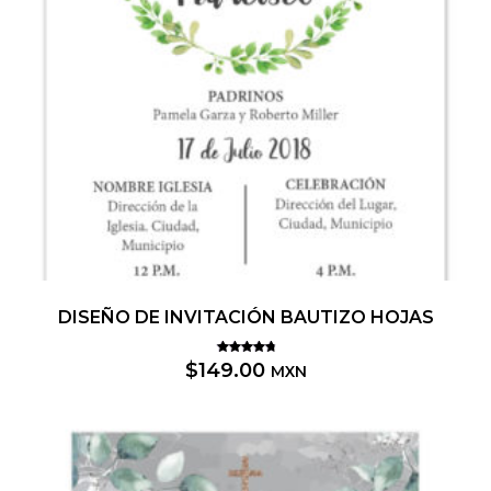
DISEÑO DE INVITACIÓN BAUTIZO HOJAS
Valorado
$
149.00
MXN
5.00
con
de 5