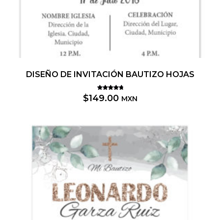
DISEÑO DE INVITACIÓN BAUTIZO HOJAS
Valorado
$
149.00
MXN
5.00
con
de 5