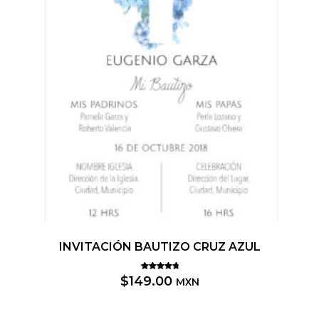
INVITACIÓN BAUTIZO CRUZ AZUL
Valorado
$
149.00
MXN
5.00
con
de 5