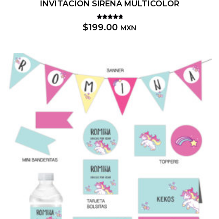
INVITACIÓN SIRENA MULTICOLOR
Valorado
$
199.00
MXN
5.00
con
de 5