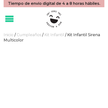
Tiempo de envío digital de 4 a 8 horas hábiles.
Inicio
/
Cumpleaños
/
Kit Infantil
/ Kit Infantil Sirena
Multicolor