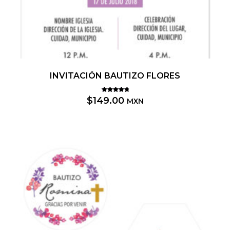
INVITACIÓN BAUTIZO FLORES
Valorado
$
149.00
MXN
5.00
con
de 5