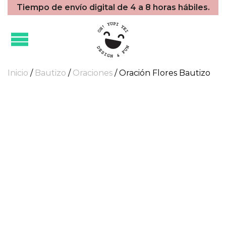
Tiempo de envío digital de 4 a 8 horas hábiles.
Inicio
/
Bautizo
/
Oraciones
/ Oración Flores Bautizo