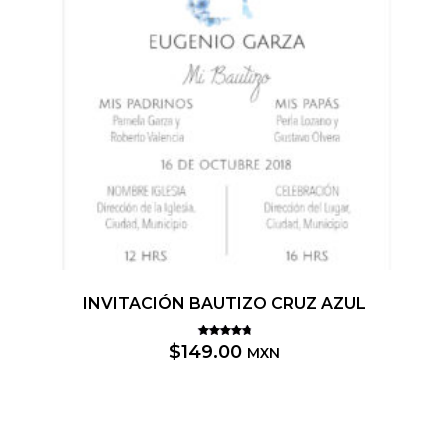
INVITACIÓN BAUTIZO CRUZ AZUL
Valorado
$
149.00
MXN
5.00
con
de 5