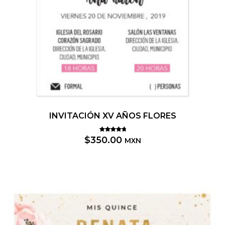
INVITACIÓN XV AÑOS FLORES
Valorado
$
350.00
MXN
5.00
con
de 5