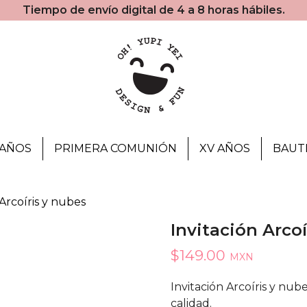
Tiempo de envío digital de 4 a 8 horas hábiles.
AÑOS
PRIMERA COMUNIÓN
XV AÑOS
BAUT
 Arcoíris y nubes
Invitación Arco
$
149.00
MXN
Invitación Arcoíris y nub
calidad.