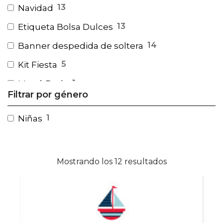
13
Navidad
13
Etiqueta Bolsa Dulces
14
Banner despedida de soltera
5
Kit Fiesta
1
Menú Boda
Filtrar por género
7
Kit Infantil
1
Niñas
25
XV Años
13
Tarjetas para Regalos
1
Etiquetas Bote Boda
Mostrando los 12 resultados
1
sticker bebe
1
Etiqueta Agua
1
15